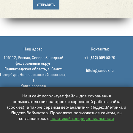
Наш адрес:
Контакты:
195112, Россия, Северо-Западный
+7 (
812
) 509-58-70
федеральный округ,
Ленинградская область, г. Санкт-
littek@yandex.ru
Петербург, Новочеркасский проспект,
1
Карта проезда
Мы в соцсетях:
© 2013-2026 | ООО "ЛИТТЕК" -
Наш сайт использует файлы для сохранения
производство и продажа РТИ
пользовательских настроек и корректной работы сайта





ИНН: 7806523560 | ОГРН:
(cookies), а так же сервисы веб-аналитики Яндекс.Метрика и
1147847126162
Яндекс-Вебмастер. Продолжая пользоваться сайтом, вы
Политика конфиденциальности |
соглашаетесь с
политикой конфиденциальности
Пользовательское соглашение
Информация на сайте не является