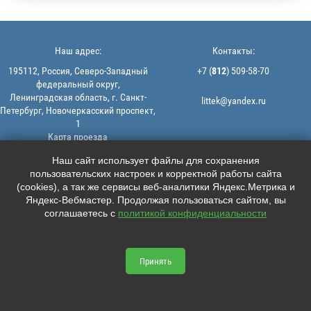
Наш адрес:
Контакты:
195112, Россия, Северо-Западный
+7 (
812
) 509-58-70
федеральный округ,
Ленинградская область, г. Санкт-
littek@yandex.ru
Петербург, Новочеркасский проспект,
1
Карта проезда
Мы в соцсетях:
© 2013-2026 | ООО "ЛИТТЕК" -
Наш сайт использует файлы для сохранения
производство и продажа РТИ
пользовательских настроек и корректной работы сайта





ИНН: 7806523560 | ОГРН:
(cookies), а так же сервисы веб-аналитики Яндекс.Метрика и
1147847126162
Яндекс-Вебмастер. Продолжая пользоваться сайтом, вы
Политика конфиденциальности |
соглашаетесь с
политикой конфиденциальности
Пользовательское соглашение
Информация на сайте не является
офертой.
Принять