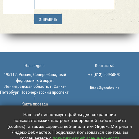
Наш адрес:
Контакты:
195112, Россия, Северо-Западный
+7 (
812
) 509-58-70
федеральный округ,
Ленинградская область, г. Санкт-
littek@yandex.ru
Петербург, Новочеркасский проспект,
1
Карта проезда
Мы в соцсетях:
© 2013-2026 | ООО "ЛИТТЕК" -
Наш сайт использует файлы для сохранения
производство и продажа РТИ
пользовательских настроек и корректной работы сайта





ИНН: 7806523560 | ОГРН:
(cookies), а так же сервисы веб-аналитики Яндекс.Метрика и
1147847126162
Яндекс-Вебмастер. Продолжая пользоваться сайтом, вы
Политика конфиденциальности |
соглашаетесь с
политикой конфиденциальности