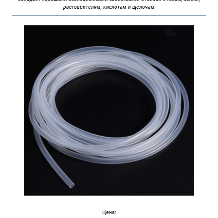
растоврителям, кислотам и щелочам
Цена: