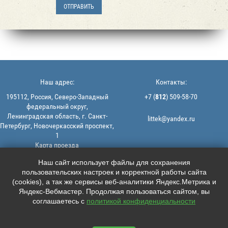
Наш адрес:
Контакты:
195112, Россия, Северо-Западный
+7 (
812
) 509-58-70
федеральный округ,
Ленинградская область, г. Санкт-
littek@yandex.ru
Петербург, Новочеркасский проспект,
1
Карта проезда
Мы в соцсетях:
© 2013-2026 | ООО "ЛИТТЕК" -
Наш сайт использует файлы для сохранения
производство и продажа РТИ
пользовательских настроек и корректной работы сайта





ИНН: 7806523560 | ОГРН:
(cookies), а так же сервисы веб-аналитики Яндекс.Метрика и
1147847126162
Яндекс-Вебмастер. Продолжая пользоваться сайтом, вы
Политика конфиденциальности |
соглашаетесь с
политикой конфиденциальности
Пользовательское соглашение
Информация на сайте не является
офертой.