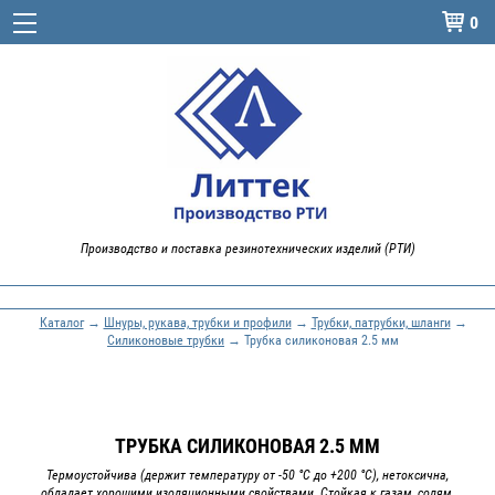
0

Производство и поставка резинотехнических изделий (РТИ)
Каталог
→
Шнуры, рукава, трубки и профили
→
Трубки, патрубки, шланги
→
Силиконовые трубки
→ Трубка силиконовая 2.5 мм
ТРУБКА СИЛИКОНОВАЯ 2.5 ММ
Термоустойчива (держит температуру от -50 °С до +200 °С), нетоксична,
обладает хорошими изоляционными свойствами. Стойкая к газам, солям,