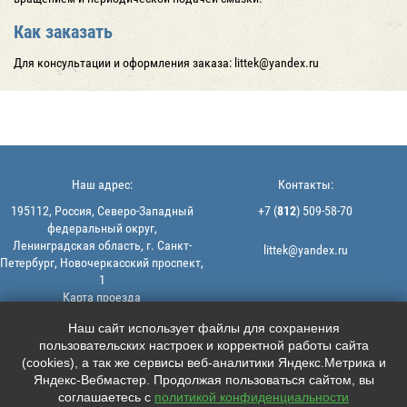
Как заказать
Для консультации и оформления заказа: littek@yandex.ru
Наш адрес:
Контакты:
195112, Россия, Северо-Западный
+7 (
812
) 509-58-70
федеральный округ,
Ленинградская область, г. Санкт-
littek@yandex.ru
Петербург, Новочеркасский проспект,
1
Карта проезда
Мы в соцсетях:
© 2013-2026 | ООО "ЛИТТЕК" -
Наш сайт использует файлы для сохранения
производство и продажа РТИ
пользовательских настроек и корректной работы сайта





ИНН: 7806523560 | ОГРН:
(cookies), а так же сервисы веб-аналитики Яндекс.Метрика и
1147847126162
Яндекс-Вебмастер. Продолжая пользоваться сайтом, вы
Политика конфиденциальности |
соглашаетесь с
политикой конфиденциальности