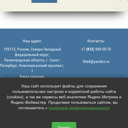
Наш адрес:
Контакты:
195112, Россия, Северо-Западный
+7 (
812
) 509-58-70
федеральный округ,
Ленинградская область, г. Санкт-
littek@yandex.ru
Петербург, Новочеркасский проспект,
1
Карта проезда
Мы в соцсетях:
© 2013-2026 | ООО "ЛИТТЕК" -
Наш сайт использует файлы для сохранения
производство и продажа РТИ
пользовательских настроек и корректной работы сайта





ИНН: 7806523560 | ОГРН:
(cookies), а так же сервисы веб-аналитики Яндекс.Метрика и
1147847126162
Яндекс-Вебмастер. Продолжая пользоваться сайтом, вы
Политика конфиденциальности |
соглашаетесь с
политикой конфиденциальности
Пользовательское соглашение
Информация на сайте не является
офертой.
Принять