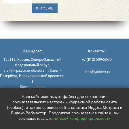
Наш адрес:
Контакты:
195112, Россия, Северо-Западный
+7 (
812
) 509-58-70
федеральный округ,
Ленинградская область, г. Санкт-
littek@yandex.ru
Петербург, Новочеркасский проспект,
1
Карта проезда
Мы в соцсетях:
© 2013-2026 | ООО "ЛИТТЕК" -
Наш сайт использует файлы для сохранения
производство и продажа РТИ
пользовательских настроек и корректной работы сайта





ИНН: 7806523560 | ОГРН:
(cookies), а так же сервисы веб-аналитики Яндекс.Метрика и
1147847126162
Яндекс-Вебмастер. Продолжая пользоваться сайтом, вы
Политика конфиденциальности |
соглашаетесь с
политикой конфиденциальности
Пользовательское соглашение
Информация на сайте не является