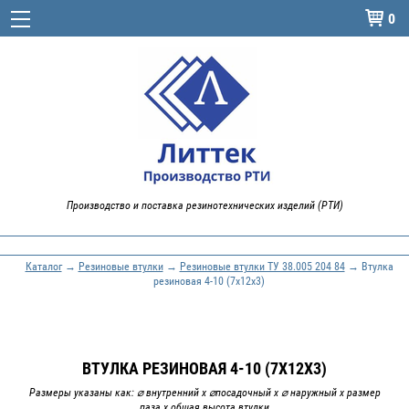
0

Производство и поставка резинотехнических изделий (РТИ)
Каталог
→
Резиновые втулки
→
Резиновые втулки ТУ 38.005 204 84
→ Втулка
резиновая 4-10 (7х12х3)
ВТУЛКА РЕЗИНОВАЯ 4-10 (7Х12Х3)
Размеры указаны как: ⌀ внутренний х ⌀посадочный х ⌀ наружный х размер
паза х общая высота втулки