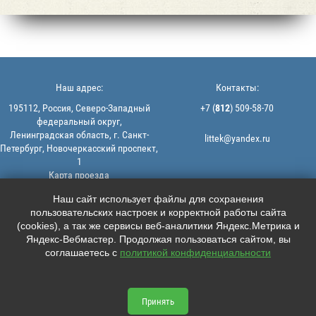
Наш адрес:
Контакты:
195112, Россия, Северо-Западный
+7 (
812
) 509-58-70
федеральный округ,
Ленинградская область, г. Санкт-
littek@yandex.ru
Петербург, Новочеркасский проспект,
1
Карта проезда
Мы в соцсетях:
© 2013-2026 | ООО "ЛИТТЕК" -
Наш сайт использует файлы для сохранения
производство и продажа РТИ
пользовательских настроек и корректной работы сайта





ИНН: 7806523560 | ОГРН:
(cookies), а так же сервисы веб-аналитики Яндекс.Метрика и
1147847126162
Яндекс-Вебмастер. Продолжая пользоваться сайтом, вы
Политика конфиденциальности |
соглашаетесь с
политикой конфиденциальности
Пользовательское соглашение
Информация на сайте не является
офертой.
Принять