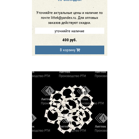
Уточняйте актуальные цены и наличие по
почте littek@yandex.ru. Для оптовых
заказов действуют скидки.
уточняйте наличие
400
руб.
В корзину