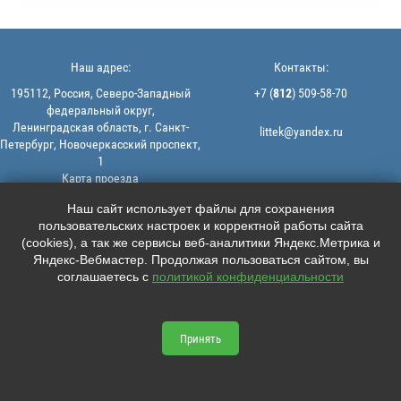
Наш адрес:
Контакты:
195112, Россия, Северо-Западный
+7 (
812
) 509-58-70
федеральный округ,
Ленинградская область, г. Санкт-
littek@yandex.ru
Петербург, Новочеркасский проспект,
1
Карта проезда
Мы в соцсетях:
© 2013-2026 | ООО "ЛИТТЕК" -
Наш сайт использует файлы для сохранения
производство и продажа РТИ
пользовательских настроек и корректной работы сайта





ИНН: 7806523560 | ОГРН:
(cookies), а так же сервисы веб-аналитики Яндекс.Метрика и
1147847126162
Яндекс-Вебмастер. Продолжая пользоваться сайтом, вы
Политика конфиденциальности |
соглашаетесь с
политикой конфиденциальности
Пользовательское соглашение
Информация на сайте не является
офертой.
Принять