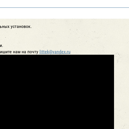
ьных установок.
и.
пишите нам на почту
littek@yandex.ru