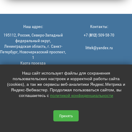
Наш адрес:
Контакты:
195112, Россия, Северо-Западный
+7 (
812
) 509-58-70
федеральный округ,
Ленинградская область, г. Санкт-
littek@yandex.ru
Петербург, Новочеркасский проспект,
1
Карта проезда
Мы в соцсетях:
© 2013-2026 | ООО "ЛИТТЕК" -
Наш сайт использует файлы для сохранения
производство и продажа РТИ
пользовательских настроек и корректной работы сайта





ИНН: 7806523560 | ОГРН:
(cookies), а так же сервисы веб-аналитики Яндекс.Метрика и
1147847126162
Яндекс-Вебмастер. Продолжая пользоваться сайтом, вы
Политика конфиденциальности |
соглашаетесь с
политикой конфиденциальности
Пользовательское соглашение
Информация на сайте не является
офертой.
Принять