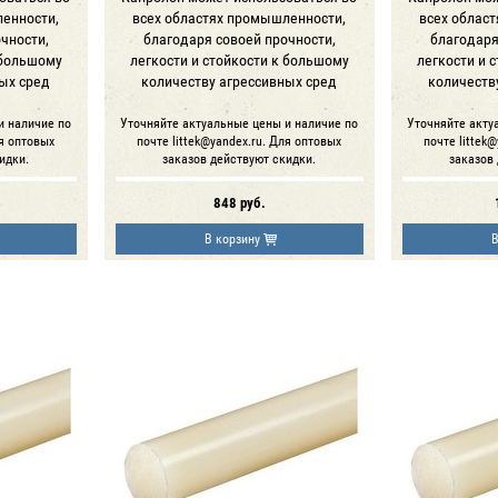
ленности,
всех областях промышленности,
всех облас
чности,
благодаря совоей прочности,
благодаря
 большому
легкости и стойкости к большому
легкости и 
ых сред
количеству агрессивных сред
количеств
и наличие по
Уточняйте актуальные цены и наличие по
Уточняйте акту
ля оптовых
почте littek@yandex.ru. Для оптовых
почте littek
идки.
заказов действуют скидки.
заказов
848
руб.
В корзину
В