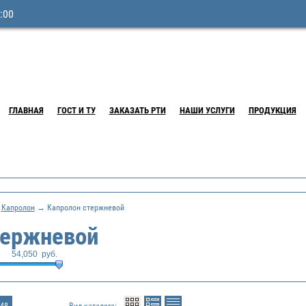
:00
ГЛАВНАЯ
ГОСТ И ТУ
ЗАКАЗАТЬ РТИ
НАШИ УСЛУГИ
ПРОДУКЦИЯ
→
Капролон
→ Капролон стержневой
тержневой
54,050
руб.
48
Вид каталога: