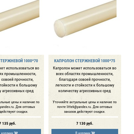
ТЕРЖНЕВОЙ 1000*70
КАПРОЛОН СТЕРЖНЕВОЙ 1000*75
ет использоваться во
Капролон может использоваться во
тях промышленности,
всех областях промышленности,
 совоей прочности,
благодаря совоей прочности,
стойкости к большому
легкости и стойкости к большому
у агрессивных сред
количеству агрессивных сред
альные цены и наличие по
Уточняйте актуальные цены и наличие по
@yandex.ru. Для оптовых
почте littek@yandex.ru. Для оптовых
 действуют скидки.
заказов действуют скидки.
7 135
руб.
7 130
руб.
 корзину
В корзину