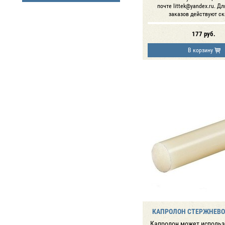
почте littek@yandex.ru. Д
заказов действуют ск
177
руб.
В корзину
КАПРОЛОН СТЕРЖНЕВОЙ
Капролон может использ