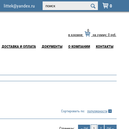
littek@yandex.ru
0

0
в корзине
на сумму:
0
руб.
ДОСТАВКА И ОПЛАТА
ДОКУМЕНТЫ
О КОМПАНИИ
КОНТАКТЫ
Сортировать по:
популярности
Страницы:
Ctrl
1
2
Ctrl