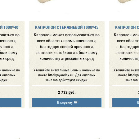
 1000*40
КАПРОЛОН СТЕРЖНЕВОЙ 1000*45
КАПРОЛОН С
оваться во
Капролон может использоваться во
Капролон мож
ленности,
всех областях промышленности,
всех облас
чности,
благодаря совоей прочности,
благодаря
 большому
легкости и стойкости к большому
легкости и 
ых сред
количеству агрессивных сред
количеств
и наличие по
Уточняйте актуальные цены и наличие по
Уточняйте акту
ля оптовых
почте littek@yandex.ru. Для оптовых
почте littek
идки.
заказов действуют скидки.
заказов
2 732
руб.
В корзину
В