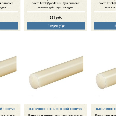
ля оптовых
почте littek@yandex.ru. Для оптовых
почте littek
идки.
заказов действуют скидки.
заказов
251
руб.
В корзину
В
 1000*20
КАПРОЛОН СТЕРЖНЕВОЙ 1000*25
КАПРОЛОН С
оваться во
Капролон может использоваться во
Капролон мож