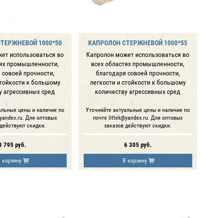
ТЕРЖНЕВОЙ 1000*50
КАПРОЛОН СТЕРЖНЕВОЙ 1000*55
ет использоваться во
Капролон может использоваться во
тях промышленности,
всех областях промышленности,
 совоей прочности,
благодаря совоей прочности,
стойкости к большому
легкости и стойкости к большому
у агрессивных сред
количеству агрессивных сред
альные цены и наличие по
Уточняйте актуальные цены и наличие по
@yandex.ru. Для оптовых
почте littek@yandex.ru. Для оптовых
 действуют скидки.
заказов действуют скидки.
3 795
руб.
6 305
руб.
 корзину
В корзину