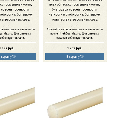
тях промышленности,
всех областях промышленности,
 совоей прочности,
благодаря совоей прочности,
стойкости к большому
легкости и стойкости к большому
у агрессивных сред
количеству агрессивных сред
альные цены и наличие по
Уточняйте актуальные цены и наличие по
@yandex.ru. Для оптовых
почте littek@yandex.ru. Для оптовых
 действуют скидки.
заказов действуют скидки.
1 197
руб.
1 769
руб.
 корзину
В корзину