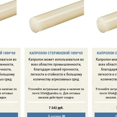
 1000*60
КАПРОЛОН СТЕРЖНЕВОЙ 1000*65
КАПРОЛОН С
оваться во
Капролон может использоваться во
Капролон мож
ленности,
всех областях промышленности,
всех облас
чности,
благодаря совоей прочности,
благодаря
 большому
легкости и стойкости к большому
легкости и 
ых сред
количеству агрессивных сред
количеств
и наличие по
Уточняйте актуальные цены и наличие по
Уточняйте акту
ля оптовых
почте littek@yandex.ru. Для оптовых
почте littek
идки.
заказов действуют скидки.
заказов
7 242
руб.
В корзину
В