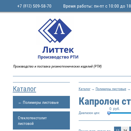
+7
509-58-70
Время работы: пн-пт с 10:00 до 18
(812)
Производство и поставка резинотехнических изделий (РТИ)
Каталог
Каталог
→
Полимеры листовые
Капролон с
← Полимеры листовые
0
руб.
Диапазон цен:
Стеклотекстолит
листовой
Показывать товар по:
12
24