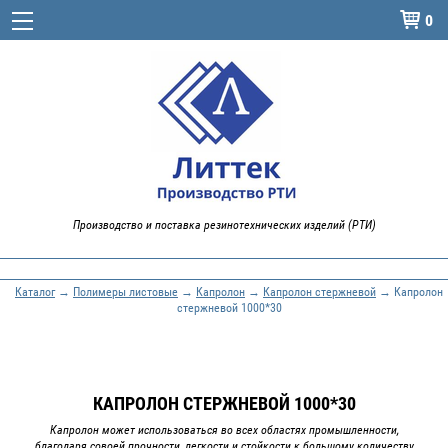
0

Производство и поставка резинотехнических изделий (РТИ)
Каталог
→
Полимеры листовые
→
Капролон
→
Капролон стержневой
→ Капролон
стержневой 1000*30
КАПРОЛОН СТЕРЖНЕВОЙ 1000*30
Капролон может использоваться во всех областях промышленности,
благодаря совоей прочности, легкости и стойкости к большому количеству