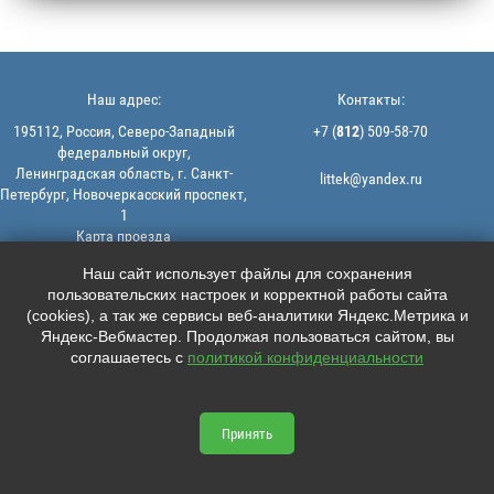
Наш адрес:
Контакты:
195112, Россия, Северо-Западный
+7 (
812
) 509-58-70
федеральный округ,
Ленинградская область, г. Санкт-
littek@yandex.ru
Петербург, Новочеркасский проспект,
1
Карта проезда
Мы в соцсетях:
© 2013-2026 | ООО "ЛИТТЕК" -
Наш сайт использует файлы для сохранения
производство и продажа РТИ
пользовательских настроек и корректной работы сайта





ИНН: 7806523560 | ОГРН:
(cookies), а так же сервисы веб-аналитики Яндекс.Метрика и
1147847126162
Яндекс-Вебмастер. Продолжая пользоваться сайтом, вы
Политика конфиденциальности |
соглашаетесь с
политикой конфиденциальности
Пользовательское соглашение
Информация на сайте не является
офертой.
Принять