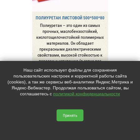
ПОЛИУРЕТАН ЛИСТОВОЙ 500*500*80
Полиуретан – это один из самых
прочных, маслобензостойкий,
кислотощелочестойкий полимерных
материалов. Он обладает
прекрасными диэлектрическими
свойствами, высокой стойкостью к
порезам и истиранию (в сотни раз
больше чем у резины), ударам,
Наш сайт использует файлы для сохранения
долговечен в эк
пользовательских настроек и корректной работы сайта
(cookies), а так же сервисы веб-аналитики Яндекс.Метрика и
Уточняйте актуальные цены и наличие по
Яндекс-Вебмастер. Продолжая пользоваться сайтом, вы
почте littek@yandex.ru. Для оптовых
соглашаетесь с
политикой конфиденциальности
заказов действуют скидки.
80 500
руб.
Принять
В корзину