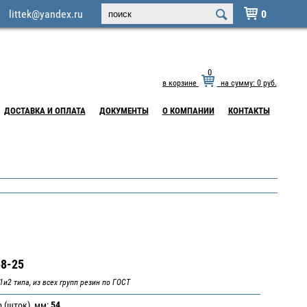
littek@yandex.ru
0

0
в корзине
на сумму:
0
руб.
ДОСТАВКА И ОПЛАТА
ДОКУМЕНТЫ
О КОМПАНИИ
КОНТАКТЫ
8-25
и2 типа, из всех групп резин по ГОСТ
 (шток), мм:
54