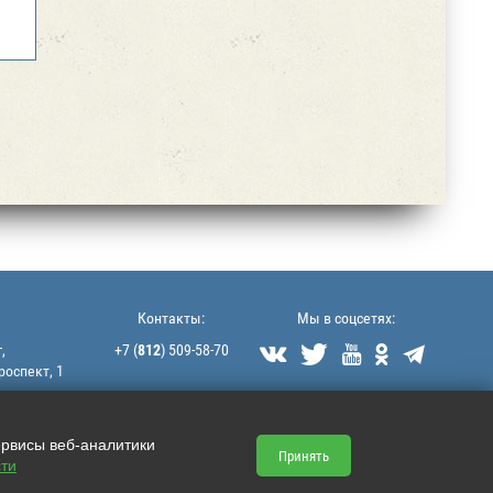
Контакты:
Мы в соцсетях:
,
+7 (
812
) 509-58-70





роспект, 1
littek@yandex.ru
ервисы веб-аналитики
Принять
ти