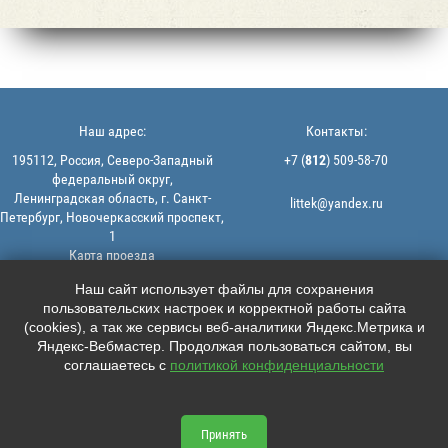
Наш адрес:
Контакты:
195112, Россия, Северо-Западный
+7 (
812
) 509-58-70
федеральный округ,
Ленинградская область, г. Санкт-
littek@yandex.ru
Петербург, Новочеркасский проспект,
1
Карта проезда
Мы в соцсетях:
© 2013-2026 | ООО "ЛИТТЕК" -
Наш сайт использует файлы для сохранения
производство и продажа РТИ
пользовательских настроек и корректной работы сайта





ИНН: 7806523560 | ОГРН:
(cookies), а так же сервисы веб-аналитики Яндекс.Метрика и
1147847126162
Яндекс-Вебмастер. Продолжая пользоваться сайтом, вы
Политика конфиденциальности |
соглашаетесь с
политикой конфиденциальности
Пользовательское соглашение
Информация на сайте не является
офертой.
Принять