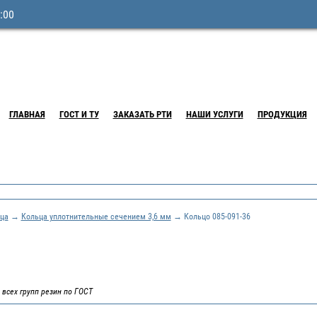
:00
ГЛАВНАЯ
ГОСТ И ТУ
ЗАКАЗАТЬ РТИ
НАШИ УСЛУГИ
ПРОДУКЦИЯ
ца
→
Кольца уплотнительные сечением 3,6 мм
→ Кольцо 085-091-36
 всех групп резин по ГОСТ