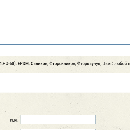
,НО-68), EPDM, Силикон, Фторсиликон, Фторкаучук; Цвет: любой 
ИМЯ: