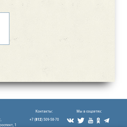
Контакты:
Мы в соцсетях:
,
+7 (
812
) 509-58-70





роспект, 1