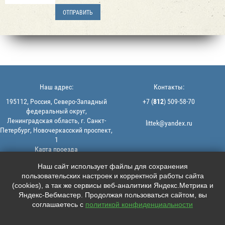
Наш адрес:
Контакты:
195112, Россия, Северо-Западный
+7 (
812
) 509-58-70
федеральный округ,
Ленинградская область, г. Санкт-
littek@yandex.ru
Петербург, Новочеркасский проспект,
1
Карта проезда
Мы в соцсетях:
© 2013-2026 | ООО "ЛИТТЕК" -
Наш сайт использует файлы для сохранения
производство и продажа РТИ
пользовательских настроек и корректной работы сайта





ИНН: 7806523560 | ОГРН:
(cookies), а так же сервисы веб-аналитики Яндекс.Метрика и
1147847126162
Яндекс-Вебмастер. Продолжая пользоваться сайтом, вы
Политика конфиденциальности |
соглашаетесь с
политикой конфиденциальности
Пользовательское соглашение
Информация на сайте не является