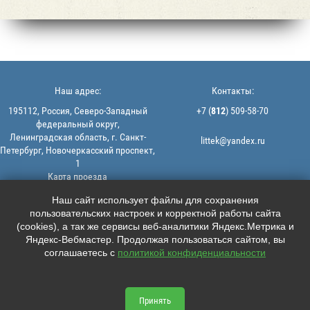
Наш адрес:
Контакты:
195112, Россия, Северо-Западный
+7 (
812
) 509-58-70
федеральный округ,
Ленинградская область, г. Санкт-
littek@yandex.ru
Петербург, Новочеркасский проспект,
1
Карта проезда
Мы в соцсетях:
© 2013-2026 | ООО "ЛИТТЕК" -
Наш сайт использует файлы для сохранения
производство и продажа РТИ
пользовательских настроек и корректной работы сайта





ИНН: 7806523560 | ОГРН:
(cookies), а так же сервисы веб-аналитики Яндекс.Метрика и
1147847126162
Яндекс-Вебмастер. Продолжая пользоваться сайтом, вы
Политика конфиденциальности |
соглашаетесь с
политикой конфиденциальности
Пользовательское соглашение
Информация на сайте не является
офертой.
Принять