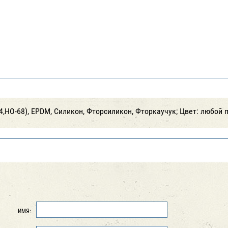
,НО-68), EPDM, Силикон, Фторсиликон, Фторкаучук; Цвет: любой 
ИМЯ: