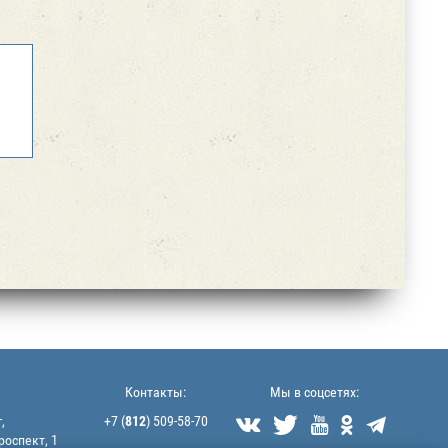
Контакты:
Мы в соцсетях:
,
+7 (
812
) 509-58-70





роспект, 1