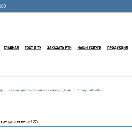
:00
ГЛАВНАЯ
ГОСТ И ТУ
ЗАКАЗАТЬ РТИ
НАШИ УСЛУГИ
ПРОДУКЦИЯ
ца
→
Кольца уплотнительные сечением 3,6 мм
→ Кольцо 240-245-36
 всех групп резин по ГОСТ