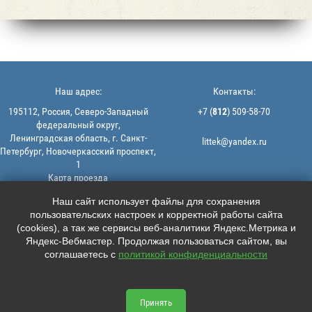
Наш адрес:
Контакты:
195112, Россия, Северо-Западный
+7 (
812
) 509-58-70
федеральный округ,
Ленинградская область, г. Санкт-
littek@yandex.ru
Петербург, Новочеркасский проспект,
1
Карта проезда
Мы в соцсетях:
© 2013-2026 | ООО "ЛИТТЕК" -
Наш сайт использует файлы для сохранения
производство и продажа РТИ
пользовательских настроек и корректной работы сайта





ИНН: 7806523560 | ОГРН:
(cookies), а так же сервисы веб-аналитики Яндекс.Метрика и
1147847126162
Яндекс-Вебмастер. Продолжая пользоваться сайтом, вы
Политика конфиденциальности |
соглашаетесь с
политикой конфиденциальности
Пользовательское соглашение
Информация на сайте не является
офертой.
Принять