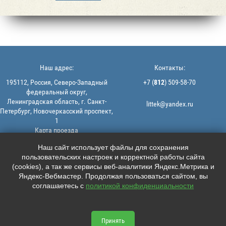
Наш адрес:
Контакты:
195112, Россия, Северо-Западный
+7 (
812
) 509-58-70
федеральный округ,
Ленинградская область, г. Санкт-
littek@yandex.ru
Петербург, Новочеркасский проспект,
1
Карта проезда
Мы в соцсетях:
© 2013-2026 | ООО "ЛИТТЕК" -
Наш сайт использует файлы для сохранения
производство и продажа РТИ
пользовательских настроек и корректной работы сайта





ИНН: 7806523560 | ОГРН:
(cookies), а так же сервисы веб-аналитики Яндекс.Метрика и
1147847126162
Яндекс-Вебмастер. Продолжая пользоваться сайтом, вы
Политика конфиденциальности |
соглашаетесь с
политикой конфиденциальности
Пользовательское соглашение
Информация на сайте не является
офертой.
Принять