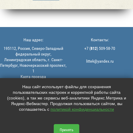
Наш адрес:
Контакты:
195112, Россия, Северо-Западный
+7 (
812
) 509-58-70
федеральный округ,
Ленинградская область, г. Санкт-
littek@yandex.ru
Петербург, Новочеркасский проспект,
1
Карта проезда
Мы в соцсетях:
© 2013-2026 | ООО "ЛИТТЕК" -
Наш сайт использует файлы для сохранения
производство и продажа РТИ
пользовательских настроек и корректной работы сайта





ИНН: 7806523560 | ОГРН:
(cookies), а так же сервисы веб-аналитики Яндекс.Метрика и
1147847126162
Яндекс-Вебмастер. Продолжая пользоваться сайтом, вы
Политика конфиденциальности |
соглашаетесь с
политикой конфиденциальности
Пользовательское соглашение
Информация на сайте не является
офертой.
Принять