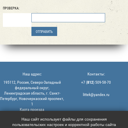
ПРОВЕРКА:
Наш адрес:
Контакты:
195112, Россия, Северо-Западный
+7 (
812
) 509-58-70
федеральный округ,
Ленинградская область, г. Санкт-
littek@yandex.ru
Петербург, Новочеркасский проспект,
1
Карта проезда
Мы в соцсетях:
© 2013-2026 | ООО "ЛИТТЕК" -
Наш сайт использует файлы для сохранения
производство и продажа РТИ
пользовательских настроек и корректной работы сайта




