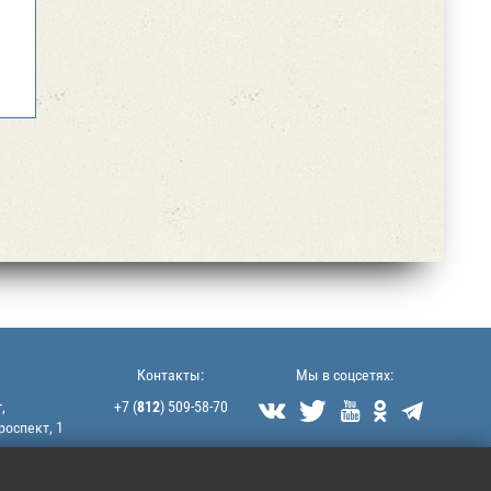
Контакты:
Мы в соцсетях:
,
+7 (
812
) 509-58-70





роспект, 1
littek@yandex.ru