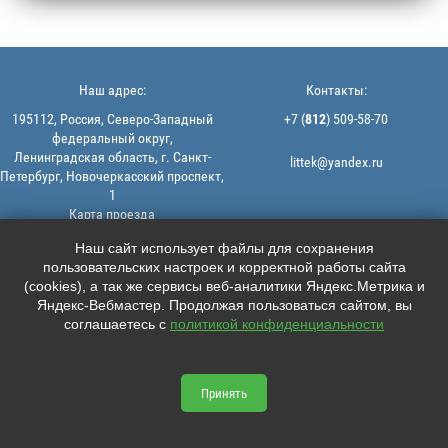
Наш адрес:
Контакты:
195112, Россия, Северо-Западный
+7 (
812
) 509-58-70
федеральный округ,
Ленинградская область, г. Санкт-
littek@yandex.ru
Петербург, Новочеркасский проспект,
1
Карта проезда
Мы в соцсетях:
© 2013-2026 | ООО "ЛИТТЕК" -
Наш сайт использует файлы для сохранения
производство и продажа РТИ
пользовательских настроек и корректной работы сайта





ИНН: 7806523560 | ОГРН:
(cookies), а так же сервисы веб-аналитики Яндекс.Метрика и
1147847126162
Яндекс-Вебмастер. Продолжая пользоваться сайтом, вы
Политика конфиденциальности |
соглашаетесь с
политикой конфиденциальности
Пользовательское соглашение
Информация на сайте не является
офертой.
Принять