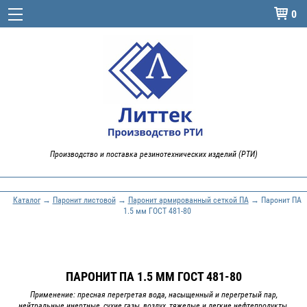
0

Производство и поставка резинотехнических изделий (РТИ)
Каталог
→
Паронит листовой
→
Паронит армированный сеткой ПА
→ Паронит ПА
1.5 мм ГОСТ 481-80
ПАРОНИТ ПА 1.5 ММ ГОСТ 481-80
Применение: пресная перегретая вода, насыщенный и перегретый пар,
нейтральные инертные, сухие газы, воздух, тяжелые и легкие нефтепродукты,