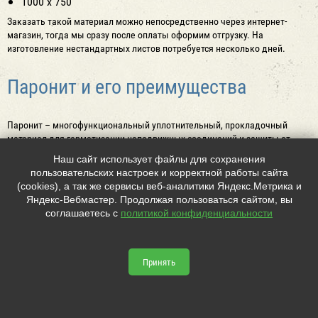
1000 х 750
Заказать такой материал можно непосредственно через интернет-
магазин, тогда мы сразу после оплаты оформим отгрузку. На
изготовление нестандартных листов потребуется несколько дней.
Паронит и его преимущества
Паронит – многофункциональный уплотнительный, прокладочный
материал для герметизации неподвижных соединений и защиты от
воздействия агрессивных сред. Его основные достоинства:
Наш сайт использует файлы для сохранения
Высокая прочность, эластичность и упругость. Материал
пользовательских настроек и корректной работы сайта
хорошо держит форму и при этом заполняет все пазы,
(cookies), а так же сервисы веб-аналитики Яндекс.Метрика и
Яндекс-Вебмастер. Продолжая пользоваться сайтом, вы
щели, пустоты в уплотняемом соединении.
соглашаетесь с
политикой конфиденциальности
Температурная стойкость (эксплуатация в диапазоне
температур -60…+450 °С), устойчивость к сильным и частым
перепадам температуры.
Принять
Химическая стойкость (применяется с агрессивными
средами, содержащими кислоты, щелочи, масла, бензины).
По химической и термостойкости с паронитом может
соревноваться только фторопласт.