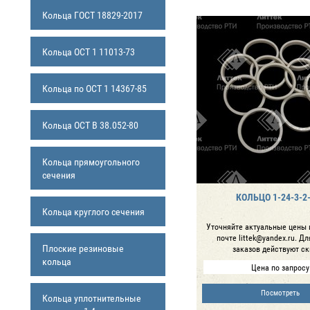
Кольца ГОСТ 18829-2017
Кольца ОСТ 1 11013-73
Кольца по ОСТ 1 14367-85
Кольца ОСТ В 38.052-80
Кольца прямоугольного
сечения
КОЛЬЦО 1-24-3-2
Кольца круглого сечения
Уточняйте актуальные цены 
почте littek@yandex.ru. Д
Плоские резиновые
заказов действуют ск
кольца
Цена по запросу
Посмотреть
Кольца уплотнительные