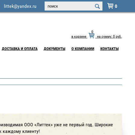
littek@yandex.ru
0

0
в корзине
на сумму:
0
руб.
ДОСТАВКА И ОПЛАТА
ДОКУМЕНТЫ
О КОМПАНИИ
КОНТАКТЫ
роизводимая ООО «Литтек» уже не первый год. Широкие
к каждому клиенту!