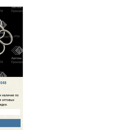
-048
и наличие по
ля оптовых
идки.