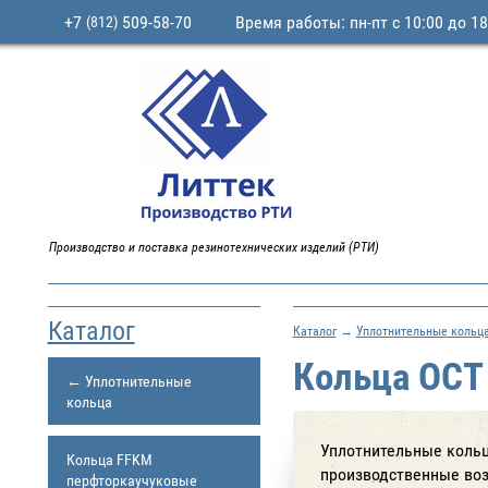
+7
509-58-70
Время работы: пн-пт с 10:00 до 18
(812)
Производство и поставка резинотехнических изделий (РТИ)
Каталог
Каталог
→
Уплотнительные кольц
Кольца ОСТ
← Уплотнительные
кольца
Уплотнительные кольц
Кольца FFKM
производственные воз
перфторкаучуковые