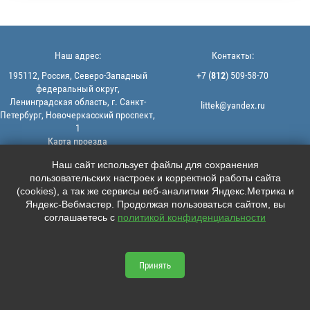
Наш адрес:
Контакты:
195112, Россия, Северо-Западный
+7 (
812
) 509-58-70
федеральный округ,
Ленинградская область, г. Санкт-
littek@yandex.ru
Петербург, Новочеркасский проспект,
1
Карта проезда
Мы в соцсетях:
© 2013-2026 | ООО "ЛИТТЕК" -
Наш сайт использует файлы для сохранения
производство и продажа РТИ
пользовательских настроек и корректной работы сайта





ИНН: 7806523560 | ОГРН:
(cookies), а так же сервисы веб-аналитики Яндекс.Метрика и
1147847126162
Яндекс-Вебмастер. Продолжая пользоваться сайтом, вы
Политика конфиденциальности |
соглашаетесь с
политикой конфиденциальности
Пользовательское соглашение
Информация на сайте не является
офертой.
Принять