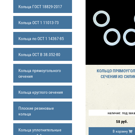
Кольца ГОСТ 18829-2017
Кольца ОСТ 1 11013-73
Кольца по ОСТ 1 14367-85
Кольца ОСТ В 38.052-80
Кольца прямоугольного
КОЛЬЦО ПРЯМОУГО
сечения
СЕЧЕНИЯ ИЗ СИЛИ
Кольца круглого сечения
Плоские резиновые
наличие:
под зак
кольца
58
руб.
Кольца уплотнительные
В корзину