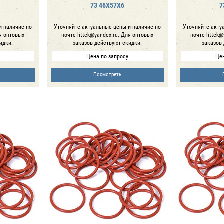
73 46Х57Х6
7
и наличие по
Уточняйте актуальные цены и наличие по
Уточняйте акту
ля оптовых
почте littek@yandex.ru. Для оптовых
почте littek
идки.
заказов действуют скидки.
заказов
Цена по запросу
Цен
Посмотреть