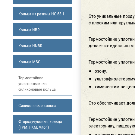
Кольца из резины НО-68-1
Это уникальные проду
с плоским или круглы
Кольца NBR
Термостойкие уплотни
делает их идеальным 
Кольца HNBR
Термостойкие уплотни
Кольца МБС
озону,
Термостойкие
ультрафиолетовому
уплотнительные
химическим вещест
силиконовые кольца
Это обеспечивает дол
Силиконовые кольца
Термостойкие уплотни
Фторкаучуковые кольца
электронику, пищевую
(FPM, FKM, Viton)
в системах охлажд