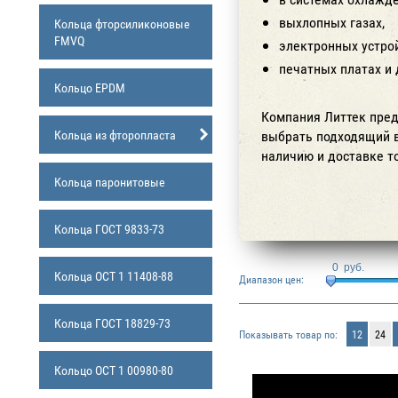
выхлопных газах,
Кольца фторсиликоновые
FMVQ
электронных устро
печатных платах и 
Кольцо EPDM
Компания Литтек пред
Кольца из фторопласта
выбрать подходящий в
наличию и доставке то
Кольца паронитовые
Кольца ГОСТ 9833-73
0
руб.
Кольца ОСТ 1 11408-88
Диапазон цен:
Кольца ГОСТ 18829-73
Показывать товар по:
12
24
Кольцо ОСТ 1 00980-80