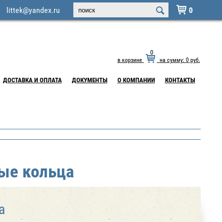
littek@yandex.ru
0

0
в корзине
на сумму:
0
руб.
ДОСТАВКА И ОПЛАТА
ДОКУМЕНТЫ
О КОМПАНИИ
КОНТАКТЫ
ые кольца
ца