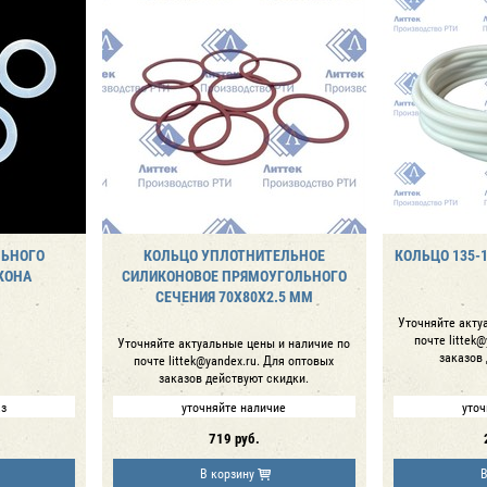
ЛЬНОГО
КОЛЬЦО УПЛОТНИТЕЛЬНОЕ
КОЛЬЦО 135-1
КОНА
СИЛИКОНОВОЕ ПРЯМОУГОЛЬНОГО
СЕЧЕНИЯ 70Х80Х2.5 ММ
Уточняйте акту
почте littek
Уточняйте актуальные цены и наличие по
заказов
почте littek@yandex.ru. Для оптовых
заказов действуют скидки.
аз
уточняйте наличие
уточ
719
руб.
В корзину
В