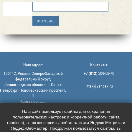
Наш адрес:
Контакты:
195112, Россия, Северо-Западный
+7 (
812
) 509-58-70
федеральный округ,
Ленинградская область, г. Санкт-
littek@yandex.ru
Петербург, Новочеркасский проспект,
1
Карта проезда
Мы в соцсетях:
© 2013-2026 | ООО "ЛИТТЕК" -
Наш сайт использует файлы для сохранения
производство и продажа РТИ
пользовательских настроек и корректной работы сайта





ИНН: 7806523560 | ОГРН:
(cookies), а так же сервисы веб-аналитики Яндекс.Метрика и
1147847126162
Яндекс-Вебмастер. Продолжая пользоваться сайтом, вы