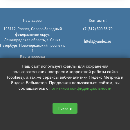
Наш адрес:
Контакты:
195112, Россия, Северо-Западный
+7 (
812
) 509-58-70
федеральный округ,
Ленинградская область, г. Санкт-
littek@yandex.ru
Петербург, Новочеркасский проспект,
1
Карта проезда
Мы в соцсетях:
© 2013-2026 | ООО "ЛИТТЕК" -
Наш сайт использует файлы для сохранения
производство и продажа РТИ
пользовательских настроек и корректной работы сайта





ИНН: 7806523560 | ОГРН:
(cookies), а так же сервисы веб-аналитики Яндекс.Метрика и
1147847126162
Яндекс-Вебмастер. Продолжая пользоваться сайтом, вы
Политика конфиденциальности |
соглашаетесь с
политикой конфиденциальности
Пользовательское соглашение
Информация на сайте не является
офертой.
Принять