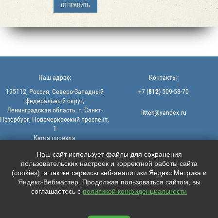
Наш адрес:
Контакты:
195112, Россия, Северо-Западный
+7 (
812
) 509-58-70
федеральный округ,
Ленинградская область, г. Санкт-
littek@yandex.ru
Петербург, Новочеркасский проспект,
1
Карта проезда
Мы в соцсетях:
© 2013-2026 | ООО "ЛИТТЕК" -
Наш сайт использует файлы для сохранения
производство и продажа РТИ
пользовательских настроек и корректной работы сайта





ИНН: 7806523560 | ОГРН:
(cookies), а так же сервисы веб-аналитики Яндекс.Метрика и
1147847126162
Яндекс-Вебмастер. Продолжая пользоваться сайтом, вы
Политика конфиденциальности |
соглашаетесь с
политикой конфиденциальности
Пользовательское соглашение
Информация на сайте не является
офертой.