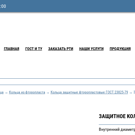
:00
ГЛАВНАЯ
ГОСТ И ТУ
ЗАКАЗАТЬ РТИ
НАШИ УСЛУГИ
ПРОДУКЦИЯ
ца
→
Кольца из фторопласта
→
Кольца защитные фторопластовые ГОСТ 23825-79
→ За
ЗАЩИТНОЕ КОЛЬ
Внутренний диаметр