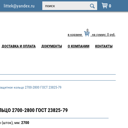
littek@yandex.ru
0

0
в корзине
на сумму:
0
руб.
ДОСТАВКА И ОПЛАТА
ДОКУМЕНТЫ
О КОМПАНИИ
КОНТАКТЫ
щитное кольцо 2700-2800 ГОСТ 23825-79
ЦО 2700-2800 ГОСТ 23825-79
 (шток), мм:
2700