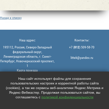
Назад к списку
Наш адрес:
Контакты:
195112, Россия, Северо-Западный
+7 (
812
) 509-58-70
федеральный округ,
Ленинградская область, г. Санкт-
littek@yandex.ru
Петербург, Новочеркасский проспект,
1
Карта проезда
Мы в соцсетях:
© 2013-2026 | ООО "ЛИТТЕК" -
Наш сайт использует файлы для сохранения
производство и продажа РТИ
пользовательских настроек и корректной работы сайта





ИНН: 7806523560 | ОГРН:
(cookies), а так же сервисы веб-аналитики Яндекс.Метрика и
1147847126162
Яндекс-Вебмастер. Продолжая пользоваться сайтом, вы
Политика конфиденциальности |
соглашаетесь с
политикой конфиденциальности
Пользовательское соглашение
Информация на сайте не является