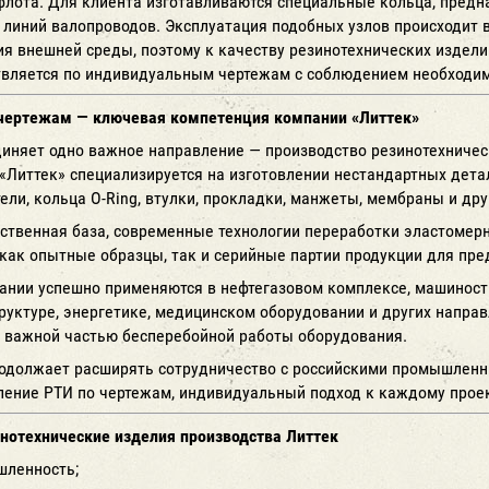
флота. Для клиента изготавливаются специальные кольца, пред
линий валопроводов. Эксплуатация подобных узлов происходит 
ия внешней среды, поэтому к качеству резинотехнических изде
вляется по индивидуальным чертежам с соблюдением необходим
 чертежам — ключевая компетенция компании «Литтек»
диняет одно важное направление — производство резинотехниче
«Литтек» специализируется на изготовлении нестандартных дет
ли, кольца O-Ring, втулки, прокладки, манжеты, мембраны и дру
ственная база, современные технологии переработки эластомер
как опытные образцы, так и серийные партии продукции для пр
ании успешно применяются в нефтегазовом комплексе, машиностр
руктуре, энергетике, медицинском оборудовании и других направ
 важной частью бесперебойной работы оборудования.
одолжает расширять сотрудничество с российскими промышленн
ление РТИ по чертежам, индивидуальный подход к каждому проек
нотехнические изделия производства Литтек
шленность;