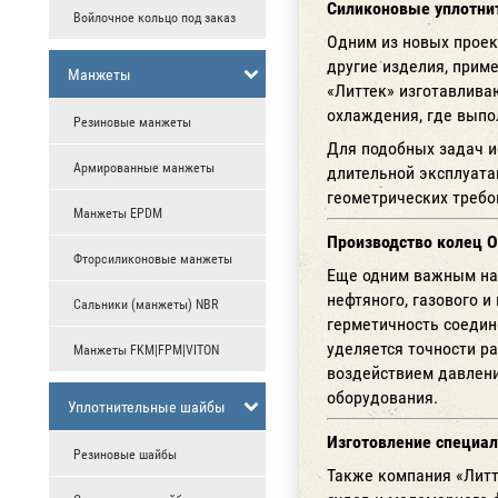
Силиконовые уплотнит
Войлочное кольцо под заказ
Одним из новых проек
другие изделия, прим
Манжеты
«Литтек» изготавлива
охлаждения, где выпо
Резиновые манжеты
Для подобных задач и
Армированные манжеты
длительной эксплуата
геометрических требо
Манжеты EPDM
Производство колец O
Фторсиликоновые манжеты
Еще одним важным нап
нефтяного, газового 
Сальники (манжеты) NBR
герметичность соедин
уделяется точности р
Манжеты FKM|FPM|VITON
воздействием давлени
оборудования.
Уплотнительные шайбы
Изготовление специал
Резиновые шайбы
Также компания «Литт