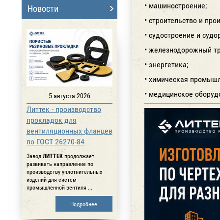
• машиностроение;
Новости
• строительство и про
• судостроение и судо
• железнодорожный тр
• энергетика;
• химическая промышл
• медицинское оборуд
5 августа 2026
Литтек - производство
прокладок для
вентиляционных фланцев
по ГОСТ 26270-84
Завод
ЛИТТЕК
продолжает
развивать направление по
производству уплотнительных
изделий для систем
промышленной вентиля ...
Подробнее