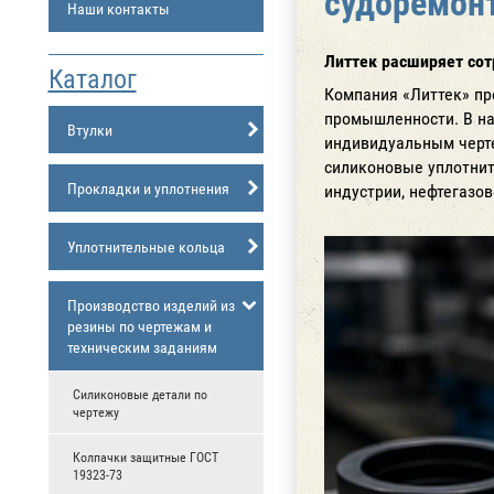
судоремон
Наши контакты
Литтек расширяет сот
Каталог
Компания «Литтек» пр
промышленности. В на
Втулки
индивидуальным черте
силиконовые уплотнит
Прокладки и уплотнения
индустрии, нефтегазо
Уплотнительные кольца
Производство изделий из
резины по чертежам и
техническим заданиям
Силиконовые детали по
чертежу
Колпачки защитные ГОСТ
19323-73