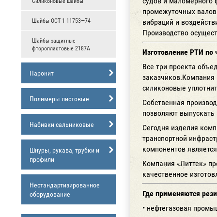
судов и маломерного 
Силиконовые шайбы
промежуточных валов 
вибраций и воздейств
Шайбы ОСТ 1 11753—74
Производство осущест
Шайбы защитные
фторопластовые 2187А
Изготовление РТИ по
Все три проекта объе
Паронит
заказчиков.Компания 
силиконовые уплотните
Полимеры листовые
Собственная производ
позволяют выпускать 
Набивки сальниковые
Сегодня изделия комп
транспортной инфраст
компонентов является
Шнуры, рукава, трубки и
профили
Компания «Литтек» пр
качественное изготов
Нестандартизированное
Где применяются рези
оборудование
• нефтегазовая промы