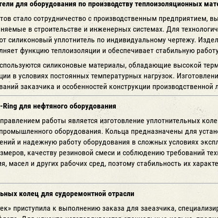
ели для оборудования по производству теплоизоляционных мат
тов стало сотрудничество с производственным предприятием, в
еняемые в строительстве и инженерных системах. Для технологи
ют силиконовый уплотнитель по индивидуальному чертежу. Издел
лняет функцию теплоизоляции и обеспечивает стабильную работ
спользуются силиконовые материалы, обладающие высокой терм
ции в условиях постоянных температурных нагрузок. Изготовлени
ваний заказчика и особенностей конструкции производственной 
-Ring для нефтяного оборудования
равлением работы является изготовление уплотнительных колец
и промышленного оборудования. Кольца предназначены для устан
ений и надежную работу оборудования в сложных условиях экспл
азмеров, качеству резиновой смеси и соблюдению требований те
я, масел и других рабочих сред, поэтому стабильность их хара
ьных колец для судоремонтной отрасли
ек» приступила к выполнению заказа для заеазчика, специализи